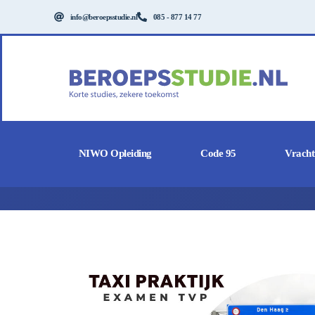
info@beroepsstudie.nl
085 - 877 14 77
NIWO Opleiding
Code 95
Vrach