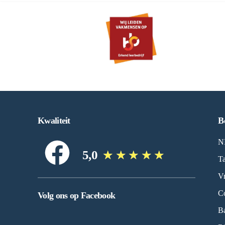
Kwaliteit
B
N
5,0
★
★
★
★
★
Ta
Vr
Co
Volg ons op Facebook
Ba